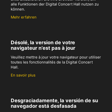
alle Funktionen der Digital Concert Hall nutzen zu
können.
Mehr erfahren
Désolé, la version de votre
navigateur n’est pas à jour
Veuillez mettre à jour votre navigateur pour utiliser
toutes les fonctionnalités de la Digital Concert
Hall.
En savoir plus
Desgraciadamente, la versión de su
navegador está desfasada