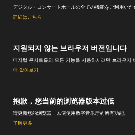
デジタル・コンサートホールの全ての機能をご利用いた
詳細はこちら
지원되지 않는 브라우저 버전입니다
디지털 콘서트홀의 모든 기능을 사용하시려면 브라우저 
더 알아보기
抱歉，您当前的浏览器版本过低
请更新您的浏览器，以便使用数字音乐厅的所有功能。
了解更多