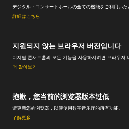
デジタル・コンサートホールの全ての機能をご利用いた
詳細はこちら
지원되지 않는 브라우저 버전입니다
디지털 콘서트홀의 모든 기능을 사용하시려면 브라우저 
더 알아보기
抱歉，您当前的浏览器版本过低
请更新您的浏览器，以便使用数字音乐厅的所有功能。
了解更多