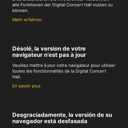
alle Funktionen der Digital Concert Hall nutzen zu
können.
Mehr erfahren
Désolé, la version de votre
navigateur n’est pas à jour
Veuillez mettre à jour votre navigateur pour utiliser
toutes les fonctionnalités de la Digital Concert
Hall.
En savoir plus
Desgraciadamente, la versión de su
navegador está desfasada