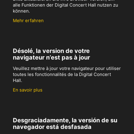
alle Funktionen der Digital Concert Hall nutzen zu
können.
Mehr erfahren
Désolé, la version de votre
navigateur n’est pas à jour
Veuillez mettre à jour votre navigateur pour utiliser
toutes les fonctionnalités de la Digital Concert
Hall.
En savoir plus
Desgraciadamente, la versión de su
navegador está desfasada