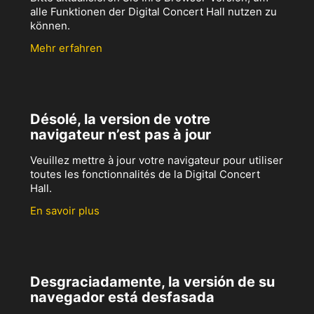
alle Funktionen der Digital Concert Hall nutzen zu
können.
Mehr erfahren
Désolé, la version de votre
navigateur n’est pas à jour
Veuillez mettre à jour votre navigateur pour utiliser
toutes les fonctionnalités de la Digital Concert
Hall.
En savoir plus
Desgraciadamente, la versión de su
navegador está desfasada