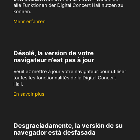
alle Funktionen der Digital Concert Hall nutzen zu
können.
Mehr erfahren
Désolé, la version de votre
navigateur n’est pas à jour
Veuillez mettre à jour votre navigateur pour utiliser
toutes les fonctionnalités de la Digital Concert
Hall.
En savoir plus
Desgraciadamente, la versión de su
navegador está desfasada