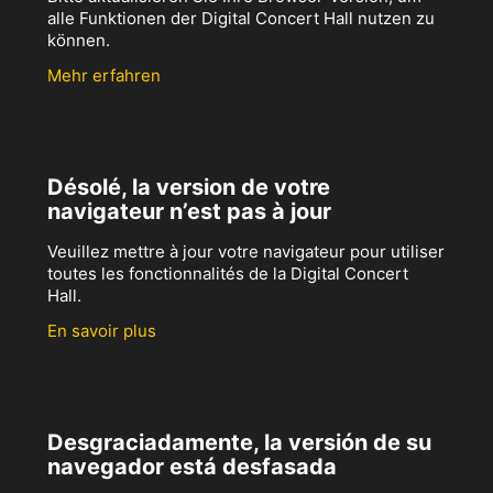
alle Funktionen der Digital Concert Hall nutzen zu
können.
Mehr erfahren
Désolé, la version de votre
navigateur n’est pas à jour
Veuillez mettre à jour votre navigateur pour utiliser
toutes les fonctionnalités de la Digital Concert
Hall.
En savoir plus
Desgraciadamente, la versión de su
navegador está desfasada