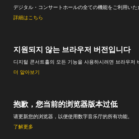
デジタル・コンサートホールの全ての機能をご利用いた
詳細はこちら
지원되지 않는 브라우저 버전입니다
디지털 콘서트홀의 모든 기능을 사용하시려면 브라우저 
더 알아보기
抱歉，您当前的浏览器版本过低
请更新您的浏览器，以便使用数字音乐厅的所有功能。
了解更多