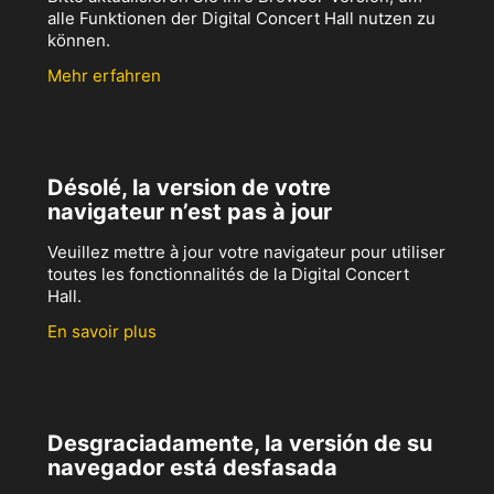
alle Funktionen der Digital Concert Hall nutzen zu
können.
Mehr erfahren
Désolé, la version de votre
navigateur n’est pas à jour
Veuillez mettre à jour votre navigateur pour utiliser
toutes les fonctionnalités de la Digital Concert
Hall.
En savoir plus
Desgraciadamente, la versión de su
navegador está desfasada