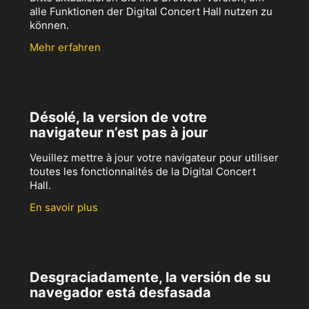
alle Funktionen der Digital Concert Hall nutzen zu
können.
Mehr erfahren
Désolé, la version de votre
navigateur n’est pas à jour
Veuillez mettre à jour votre navigateur pour utiliser
toutes les fonctionnalités de la Digital Concert
Hall.
En savoir plus
Desgraciadamente, la versión de su
navegador está desfasada