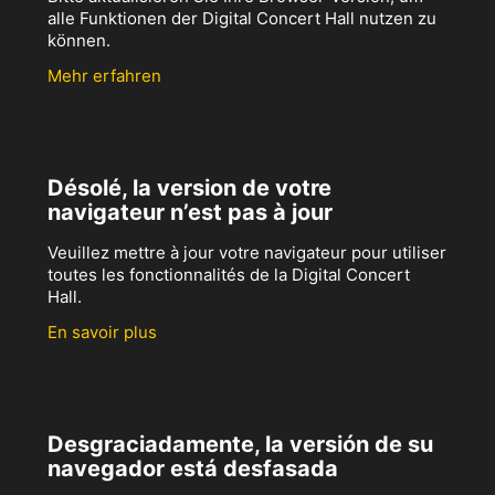
alle Funktionen der Digital Concert Hall nutzen zu
können.
Mehr erfahren
Désolé, la version de votre
navigateur n’est pas à jour
Veuillez mettre à jour votre navigateur pour utiliser
toutes les fonctionnalités de la Digital Concert
Hall.
En savoir plus
Desgraciadamente, la versión de su
navegador está desfasada