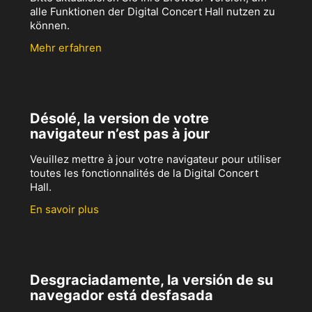
alle Funktionen der Digital Concert Hall nutzen zu
können.
Mehr erfahren
Désolé, la version de votre
navigateur n’est pas à jour
Veuillez mettre à jour votre navigateur pour utiliser
toutes les fonctionnalités de la Digital Concert
Hall.
En savoir plus
Desgraciadamente, la versión de su
navegador está desfasada