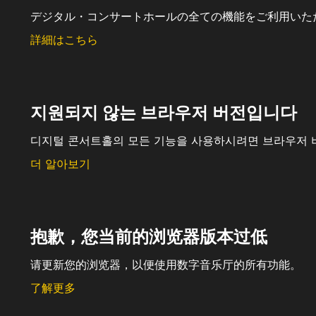
デジタル・コンサートホールの全ての機能をご利用いた
詳細はこちら
지원되지 않는 브라우저 버전입니다
디지털 콘서트홀의 모든 기능을 사용하시려면 브라우저 
더 알아보기
抱歉，您当前的浏览器版本过低
请更新您的浏览器，以便使用数字音乐厅的所有功能。
了解更多