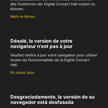
alle Funktionen der Digital Concert Hall nutzen zu
können.
Mehr erfahren
Désolé, la version de votre
navigateur n’est pas à jour
Veuillez mettre à jour votre navigateur pour utiliser
toutes les fonctionnalités de la Digital Concert
Hall.
En savoir plus
Desgraciadamente, la versión de su
navegador está desfasada