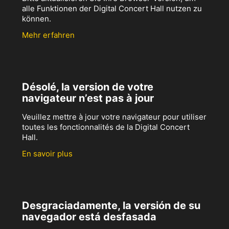
alle Funktionen der Digital Concert Hall nutzen zu
können.
Mehr erfahren
Désolé, la version de votre
navigateur n’est pas à jour
Veuillez mettre à jour votre navigateur pour utiliser
toutes les fonctionnalités de la Digital Concert
Hall.
En savoir plus
Desgraciadamente, la versión de su
navegador está desfasada