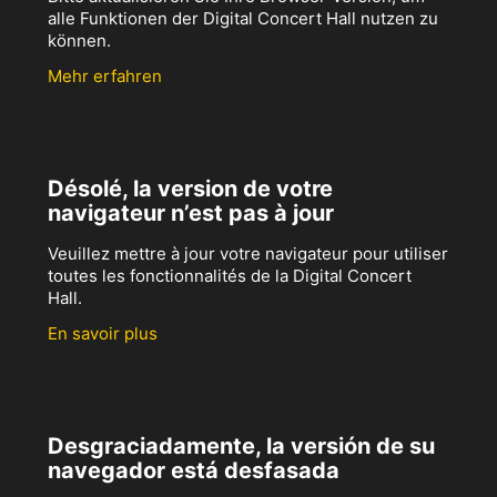
alle Funktionen der Digital Concert Hall nutzen zu
können.
Mehr erfahren
Désolé, la version de votre
navigateur n’est pas à jour
Veuillez mettre à jour votre navigateur pour utiliser
toutes les fonctionnalités de la Digital Concert
Hall.
En savoir plus
Desgraciadamente, la versión de su
navegador está desfasada