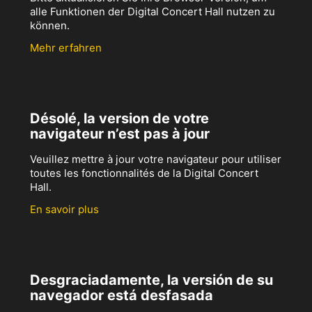
alle Funktionen der Digital Concert Hall nutzen zu
können.
Mehr erfahren
Désolé, la version de votre
navigateur n’est pas à jour
Veuillez mettre à jour votre navigateur pour utiliser
toutes les fonctionnalités de la Digital Concert
Hall.
En savoir plus
Desgraciadamente, la versión de su
navegador está desfasada