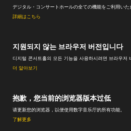
デジタル・コンサートホールの全ての機能をご利用いた
詳細はこちら
지원되지 않는 브라우저 버전입니다
디지털 콘서트홀의 모든 기능을 사용하시려면 브라우저 
더 알아보기
抱歉，您当前的浏览器版本过低
请更新您的浏览器，以便使用数字音乐厅的所有功能。
了解更多