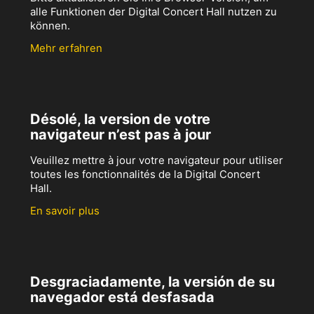
alle Funktionen der Digital Concert Hall nutzen zu
können.
Mehr erfahren
Désolé, la version de votre
navigateur n’est pas à jour
Veuillez mettre à jour votre navigateur pour utiliser
toutes les fonctionnalités de la Digital Concert
Hall.
En savoir plus
Desgraciadamente, la versión de su
navegador está desfasada