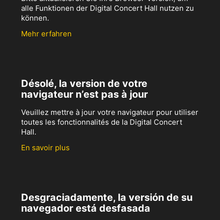
alle Funktionen der Digital Concert Hall nutzen zu
können.
Mehr erfahren
Désolé, la version de votre
navigateur n’est pas à jour
Veuillez mettre à jour votre navigateur pour utiliser
toutes les fonctionnalités de la Digital Concert
Hall.
En savoir plus
Desgraciadamente, la versión de su
navegador está desfasada