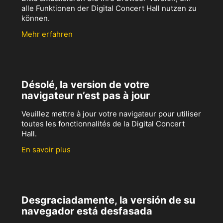
alle Funktionen der Digital Concert Hall nutzen zu
können.
Mehr erfahren
Désolé, la version de votre
navigateur n’est pas à jour
Veuillez mettre à jour votre navigateur pour utiliser
toutes les fonctionnalités de la Digital Concert
Hall.
En savoir plus
Desgraciadamente, la versión de su
navegador está desfasada