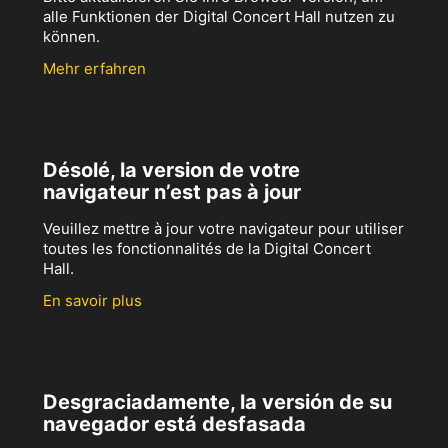
alle Funktionen der Digital Concert Hall nutzen zu
können.
Mehr erfahren
Désolé, la version de votre
navigateur n’est pas à jour
Veuillez mettre à jour votre navigateur pour utiliser
toutes les fonctionnalités de la Digital Concert
Hall.
En savoir plus
Desgraciadamente, la versión de su
navegador está desfasada