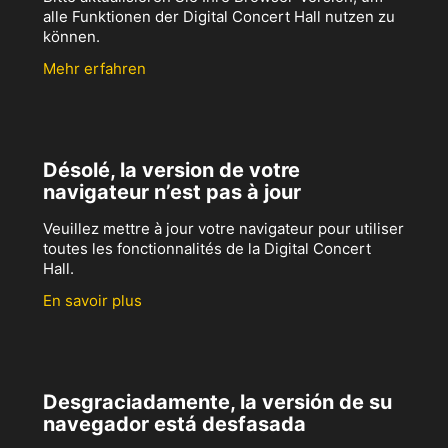
alle Funktionen der Digital Concert Hall nutzen zu
können.
Mehr erfahren
Désolé, la version de votre
navigateur n’est pas à jour
Veuillez mettre à jour votre navigateur pour utiliser
toutes les fonctionnalités de la Digital Concert
Hall.
En savoir plus
Desgraciadamente, la versión de su
navegador está desfasada