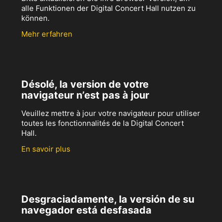
alle Funktionen der Digital Concert Hall nutzen zu
können.
Mehr erfahren
Désolé, la version de votre
navigateur n’est pas à jour
Veuillez mettre à jour votre navigateur pour utiliser
toutes les fonctionnalités de la Digital Concert
Hall.
En savoir plus
Desgraciadamente, la versión de su
navegador está desfasada