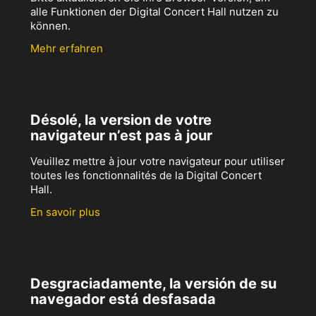
alle Funktionen der Digital Concert Hall nutzen zu
können.
Mehr erfahren
Désolé, la version de votre
navigateur n’est pas à jour
Veuillez mettre à jour votre navigateur pour utiliser
toutes les fonctionnalités de la Digital Concert
Hall.
En savoir plus
Desgraciadamente, la versión de su
navegador está desfasada