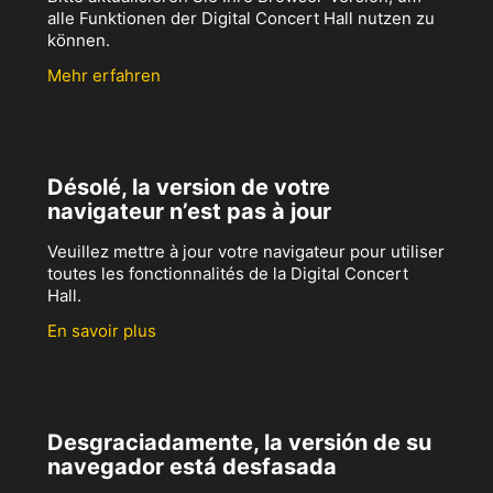
alle Funktionen der Digital Concert Hall nutzen zu
können.
Mehr erfahren
Désolé, la version de votre
navigateur n’est pas à jour
Veuillez mettre à jour votre navigateur pour utiliser
toutes les fonctionnalités de la Digital Concert
Hall.
En savoir plus
Desgraciadamente, la versión de su
navegador está desfasada