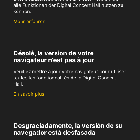
alle Funktionen der Digital Concert Hall nutzen zu
können.
Mehr erfahren
Désolé, la version de votre
navigateur n’est pas à jour
Veuillez mettre à jour votre navigateur pour utiliser
toutes les fonctionnalités de la Digital Concert
Hall.
En savoir plus
Desgraciadamente, la versión de su
navegador está desfasada