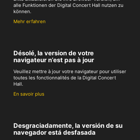
alle Funktionen der Digital Concert Hall nutzen zu
können.
Mehr erfahren
Désolé, la version de votre
navigateur n’est pas à jour
Veuillez mettre à jour votre navigateur pour utiliser
toutes les fonctionnalités de la Digital Concert
Hall.
En savoir plus
Desgraciadamente, la versión de su
navegador está desfasada