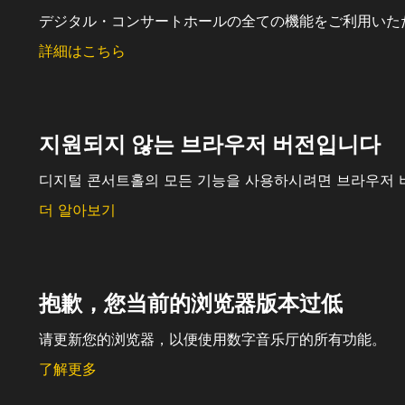
デジタル・コンサートホールの全ての機能をご利用いた
詳細はこちら
지원되지 않는 브라우저 버전입니다
디지털 콘서트홀의 모든 기능을 사용하시려면 브라우저 
더 알아보기
抱歉，您当前的浏览器版本过低
请更新您的浏览器，以便使用数字音乐厅的所有功能。
了解更多