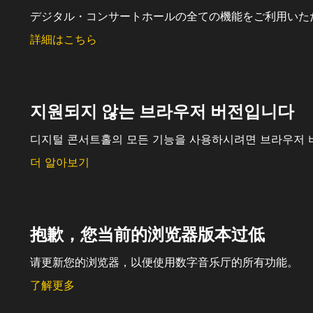
デジタル・コンサートホールの全ての機能をご利用いた
詳細はこちら
지원되지 않는 브라우저 버전입니다
디지털 콘서트홀의 모든 기능을 사용하시려면 브라우저 
더 알아보기
抱歉，您当前的浏览器版本过低
请更新您的浏览器，以便使用数字音乐厅的所有功能。
了解更多