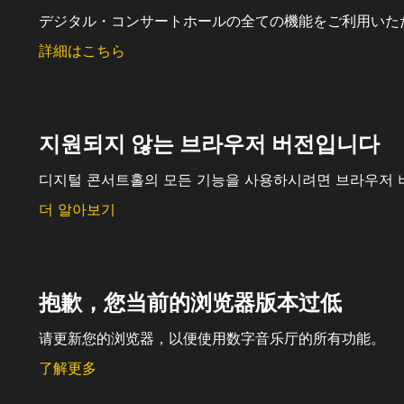
デジタル・コンサートホールの全ての機能をご利用いた
詳細はこちら
지원되지 않는 브라우저 버전입니다
디지털 콘서트홀의 모든 기능을 사용하시려면 브라우저 
더 알아보기
抱歉，您当前的浏览器版本过低
请更新您的浏览器，以便使用数字音乐厅的所有功能。
了解更多