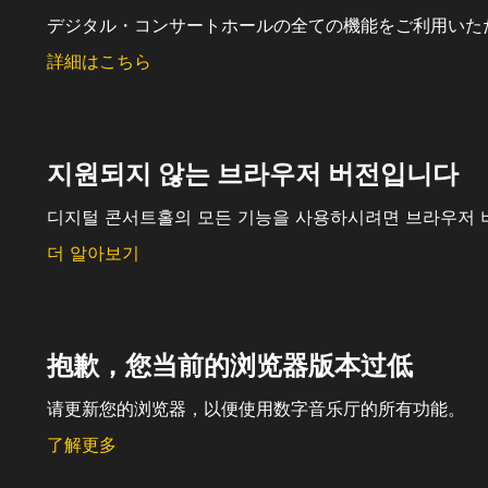
デジタル・コンサートホールの全ての機能をご利用いた
詳細はこちら
지원되지 않는 브라우저 버전입니다
디지털 콘서트홀의 모든 기능을 사용하시려면 브라우저 
더 알아보기
抱歉，您当前的浏览器版本过低
请更新您的浏览器，以便使用数字音乐厅的所有功能。
了解更多