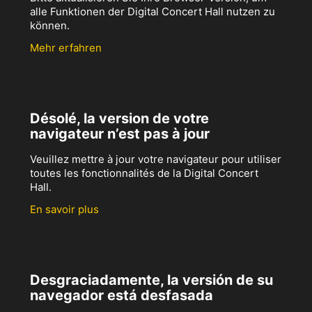
alle Funktionen der Digital Concert Hall nutzen zu
können.
Mehr erfahren
Désolé, la version de votre
navigateur n’est pas à jour
Veuillez mettre à jour votre navigateur pour utiliser
toutes les fonctionnalités de la Digital Concert
Hall.
En savoir plus
Desgraciadamente, la versión de su
navegador está desfasada