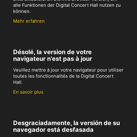
alle Funktionen der Digital Concert Hall nutzen zu
können.
Mehr erfahren
Désolé, la version de votre
navigateur n’est pas à jour
Veuillez mettre à jour votre navigateur pour utiliser
toutes les fonctionnalités de la Digital Concert
Hall.
En savoir plus
Desgraciadamente, la versión de su
navegador está desfasada