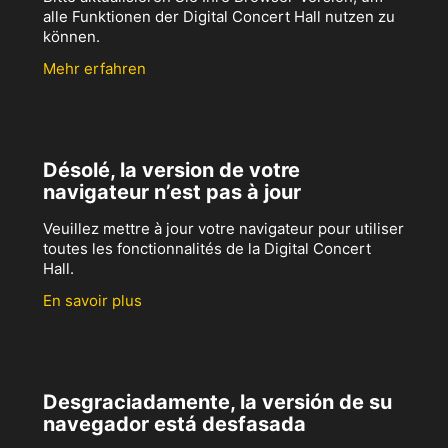
alle Funktionen der Digital Concert Hall nutzen zu
können.
Mehr erfahren
Désolé, la version de votre
navigateur n’est pas à jour
Veuillez mettre à jour votre navigateur pour utiliser
toutes les fonctionnalités de la Digital Concert
Hall.
En savoir plus
Desgraciadamente, la versión de su
navegador está desfasada