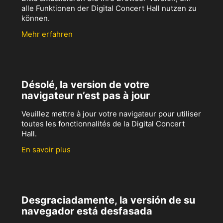
alle Funktionen der Digital Concert Hall nutzen zu
können.
Mehr erfahren
Désolé, la version de votre
navigateur n’est pas à jour
Veuillez mettre à jour votre navigateur pour utiliser
toutes les fonctionnalités de la Digital Concert
Hall.
En savoir plus
Desgraciadamente, la versión de su
navegador está desfasada