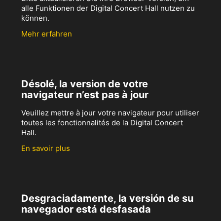
alle Funktionen der Digital Concert Hall nutzen zu
können.
Mehr erfahren
Désolé, la version de votre
navigateur n’est pas à jour
Veuillez mettre à jour votre navigateur pour utiliser
toutes les fonctionnalités de la Digital Concert
Hall.
En savoir plus
Desgraciadamente, la versión de su
navegador está desfasada