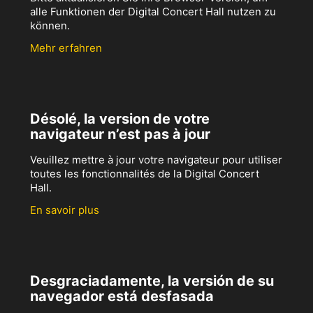
alle Funktionen der Digital Concert Hall nutzen zu
können.
Mehr erfahren
Désolé, la version de votre
navigateur n’est pas à jour
Veuillez mettre à jour votre navigateur pour utiliser
toutes les fonctionnalités de la Digital Concert
Hall.
En savoir plus
Desgraciadamente, la versión de su
navegador está desfasada