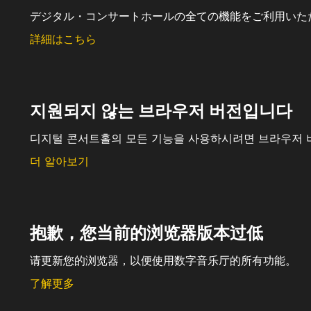
デジタル・コンサートホールの全ての機能をご利用いた
詳細はこちら
지원되지 않는 브라우저 버전입니다
디지털 콘서트홀의 모든 기능을 사용하시려면 브라우저 
더 알아보기
抱歉，您当前的浏览器版本过低
请更新您的浏览器，以便使用数字音乐厅的所有功能。
了解更多