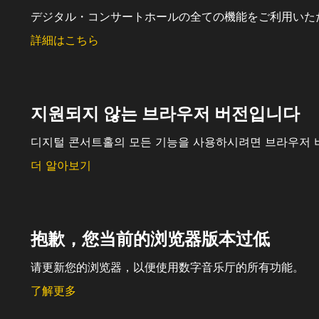
デジタル・コンサートホールの全ての機能をご利用いた
詳細はこちら
지원되지 않는 브라우저 버전입니다
디지털 콘서트홀의 모든 기능을 사용하시려면 브라우저 
더 알아보기
抱歉，您当前的浏览器版本过低
请更新您的浏览器，以便使用数字音乐厅的所有功能。
了解更多