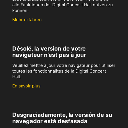
alle Funktionen der Digital Concert Hall nutzen zu
können.
Mehr erfahren
Désolé, la version de votre
navigateur n’est pas à jour
Veuillez mettre à jour votre navigateur pour utiliser
toutes les fonctionnalités de la Digital Concert
Hall.
En savoir plus
Desgraciadamente, la versión de su
navegador está desfasada