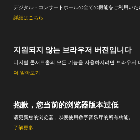
デジタル・コンサートホールの全ての機能をご利用いた
詳細はこちら
지원되지 않는 브라우저 버전입니다
디지털 콘서트홀의 모든 기능을 사용하시려면 브라우저 
더 알아보기
抱歉，您当前的浏览器版本过低
请更新您的浏览器，以便使用数字音乐厅的所有功能。
了解更多