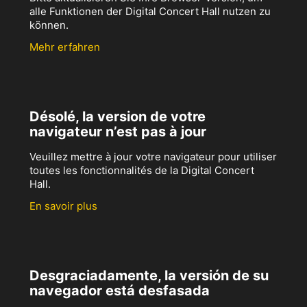
alle Funktionen der Digital Concert Hall nutzen zu
können.
Mehr erfahren
Désolé, la version de votre
navigateur n’est pas à jour
Veuillez mettre à jour votre navigateur pour utiliser
toutes les fonctionnalités de la Digital Concert
Hall.
En savoir plus
Desgraciadamente, la versión de su
navegador está desfasada