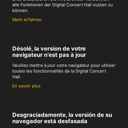
alle Funktionen der Digital Concert Hall nutzen zu
können.
Mehr erfahren
Désolé, la version de votre
navigateur n’est pas à jour
Veuillez mettre à jour votre navigateur pour utiliser
toutes les fonctionnalités de la Digital Concert
Hall.
En savoir plus
Desgraciadamente, la versión de su
navegador está desfasada