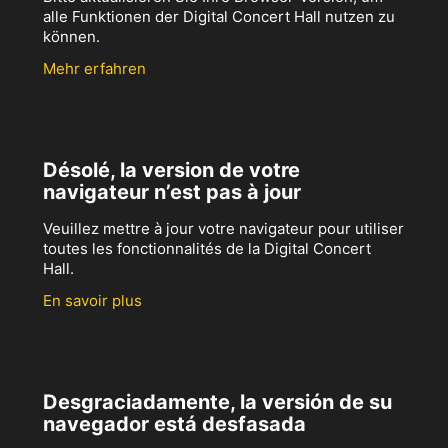
alle Funktionen der Digital Concert Hall nutzen zu
können.
Mehr erfahren
Désolé, la version de votre
navigateur n’est pas à jour
Veuillez mettre à jour votre navigateur pour utiliser
toutes les fonctionnalités de la Digital Concert
Hall.
En savoir plus
Desgraciadamente, la versión de su
navegador está desfasada