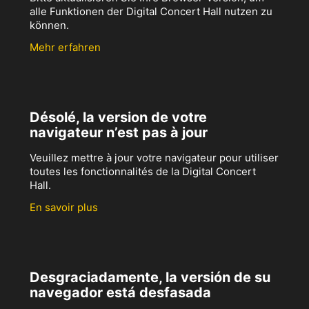
alle Funktionen der Digital Concert Hall nutzen zu
können.
Mehr erfahren
Désolé, la version de votre
navigateur n’est pas à jour
Veuillez mettre à jour votre navigateur pour utiliser
toutes les fonctionnalités de la Digital Concert
Hall.
En savoir plus
Desgraciadamente, la versión de su
navegador está desfasada