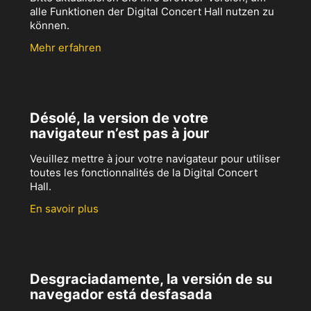
alle Funktionen der Digital Concert Hall nutzen zu
können.
Mehr erfahren
Désolé, la version de votre
navigateur n’est pas à jour
Veuillez mettre à jour votre navigateur pour utiliser
toutes les fonctionnalités de la Digital Concert
Hall.
En savoir plus
Desgraciadamente, la versión de su
navegador está desfasada