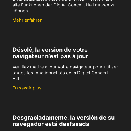
alle Funktionen der Digital Concert Hall nutzen zu
können.
Mehr erfahren
Désolé, la version de votre
navigateur n’est pas à jour
Veuillez mettre à jour votre navigateur pour utiliser
toutes les fonctionnalités de la Digital Concert
Hall.
En savoir plus
Desgraciadamente, la versión de su
navegador está desfasada