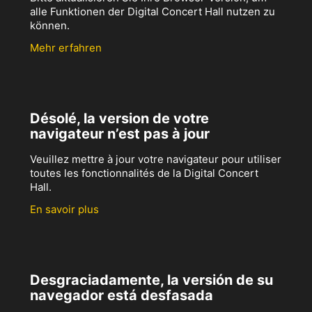
alle Funktionen der Digital Concert Hall nutzen zu
können.
Mehr erfahren
Désolé, la version de votre
navigateur n’est pas à jour
Veuillez mettre à jour votre navigateur pour utiliser
toutes les fonctionnalités de la Digital Concert
Hall.
En savoir plus
Desgraciadamente, la versión de su
navegador está desfasada